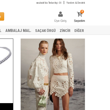
|
wulook'da Tedarikçi Ol
Yardım & Destek
0
a
Üye Giriş
Sepetim
AMBALAJ MAL.
L
SAÇAK ÖRGÜ
ZİNCİR
DİĞER