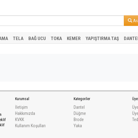
Ar
AMA
TELA
BAĞ UCU
TOKA
KEMER
YAPIŞTIRMA TAŞ
DANTE
Kurumsal
Kategoriler
Üye
İletişim
Dantel
Üye
Hakkımızda
Düğme
Üye
an
KVKK
Brode
Ted
klif
lif
Kullanım Koşulları
Yaka