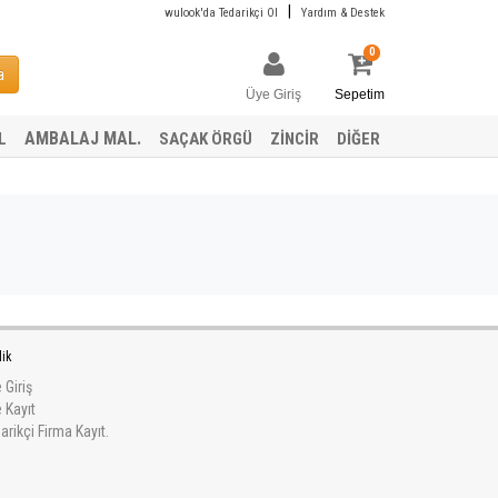
|
wulook'da Tedarikçi Ol
Yardım & Destek
0
a
Üye Giriş
Sepetim
AMBALAJ MAL.
L
SAÇAK ÖRGÜ
ZİNCİR
DİĞER
lik
 Giriş
 Kayıt
arikçi Firma Kayıt.