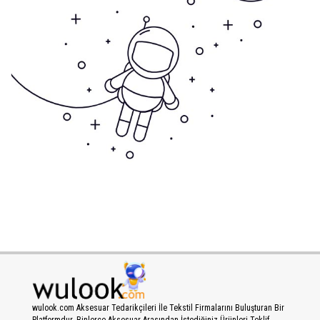
wulook.com Aksesuar Tedarikçileri İle Tekstil Firmalarını Buluşturan Bir
Platformdur. Binlerce Aksesuar Arasından İstediğiniz Ürünleri Teklif